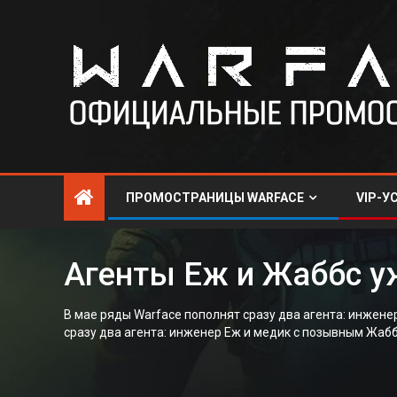
ПРОМОСТРАНИЦЫ WARFACE
VIP-У
Агенты Еж и Жаббс уж
В мае ряды Warface пополнят сразу два агента: инжене
сразу два агента: инженер Еж и медик с позывным Жаб