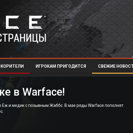
СКОРИТЕЛИ
ИГРОКАМ ПРИГОДИТСЯ
СВЕЖИЕ НОВОСТ
е в Warface!
р Еж и медик с позывным Жаббс. В мае ряды Warface пополнят
бс.