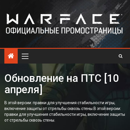
Обновление на ПТС [10
апреля]
В этой версии: правки для улучшения стабильности игры,
включение защиты от стрельбы сквозь стены.В этой версии:
правки для улучшения стабильности игры, включение защиты
от стрельбы сквозь стены.