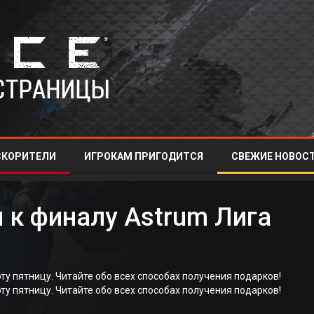
СКОРИТЕЛИ
ИГРОКАМ ПРИГОДИТСЯ
СВЕЖИЕ НОВОСТ
 к финалу Astrum Лига
у пятницу. Читайте обо всех способах получения подарков!
у пятницу. Читайте обо всех способах получения подарков!