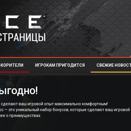
СКОРИТЕЛИ
ИГРОКАМ ПРИГОДИТСЯ
СВЕЖИЕ НОВОСТ
ыгодно!
ые сделают ваш игровой опыт максимально комфортным!
с — это уникальный набор бонусов, которые сделают ваш игровой
ее о преимуществах.