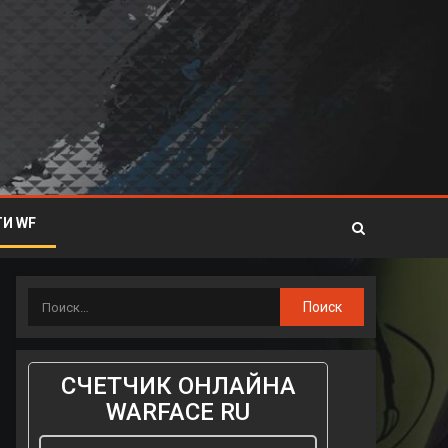
И WF
СЧЕТЧИК ОНЛАЙНА
WARFACE RU