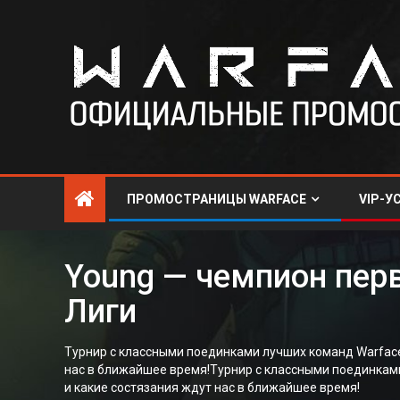
ПРОМОСТРАНИЦЫ WARFACE
VIP-У
Young — чемпион перв
Лиги
Турнир с классными поединками лучших команд Warface
нас в ближайшее время!Турнир с классными поединками
и какие состязания ждут нас в ближайшее время!